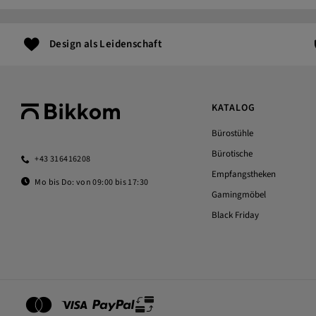
Design als Leidenschaft
KATALOG
Bürostühle
Bürotische
+43 316416208
Empfangstheken
Mo bis Do: von 09:00 bis 17:30
Gamingmöbel
Black Friday