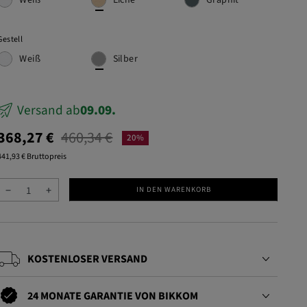
Weiß
Eiche
Graphit
Gestell
Weiß
Silber
Versand ab
09.09.
368,27 €
460,34 €
20%
441,93 € Bruttopreis
−
+
IN DEN WARENKORB
KOSTENLOSER VERSAND
24 MONATE GARANTIE VON BIKKOM