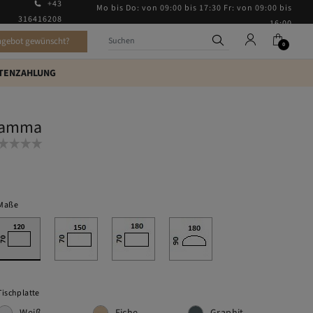
+43
Mo bis Do: von 09:00 bis 17:30 Fr: von 09:00 bis
316416208
16:00
ngebot gewünscht?
0
TENZAHLUNG
amma
Maße
Tischplatte