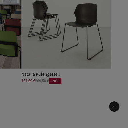
Natalia Kufengestell
167,60 €
209,50 €
-20%