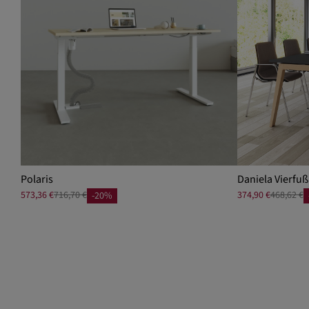
Polaris
Daniela Vierfuß
573,36 €
716,70 €
374,90 €
468,62 €
-20%