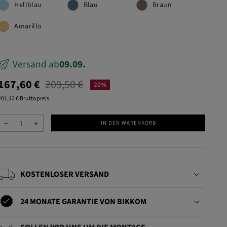
Hellblau
Blau
Braun
Amarillo
Versand ab
09.09.
167,60 €
209,50 €
20%
201,12 € Bruttopreis
−
+
IN DEN WARENKORB
KOSTENLOSER VERSAND
24 MONATE GARANTIE VON BIKKOM