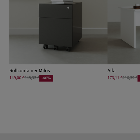
Rollcontainer Milos
Alfa
149,00 €
248,33 €
173,11 €
216,39 €
-40%