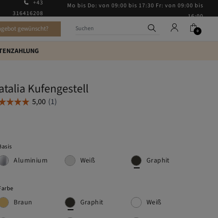
+43
Mo bis Do: von 09:00 bis 17:30 Fr: von 09:00 bis
316416208
16:00
ngebot gewünscht?
0
TENZAHLUNG
atalia Kufengestell
Basis
Aluminium
Weiß
Graphit
Farbe
Braun
Graphit
Weiß