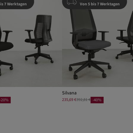
bis 7 Werktagen
Von 5 bis 7 Werktagen
Silvana
235,69 €
392,81 €
-20%
-40%