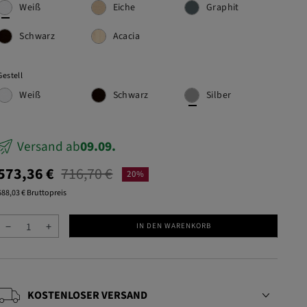
Weiß
Eiche
Graphit
Schwarz
Acacia
Gestell
Weiß
Schwarz
Silber
Versand ab
09.09.
573,36 €
716,70 €
20%
688,03 € Bruttopreis
−
+
IN DEN WARENKORB
KOSTENLOSER VERSAND