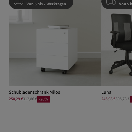
Von 5 bis 7 Werktagen
Von 5 
Schubladenschrank Milos
Luna
250,29 €
312,86 €
246,98 €
308,73 €
-20%