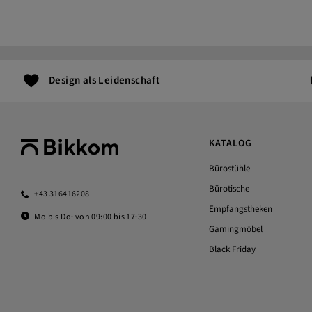
Design als Leidenschaft
KATALOG
Bürostühle
Bürotische
+43 316416208
Empfangstheken
Mo bis Do: von 09:00 bis 17:30
Gamingmöbel
Black Friday