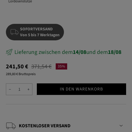
SOFORTVERSAND
Von 5 bis 7 Werktagen
Lieferung zwischen dem
14/08
und dem
18/08
241,50 €
371,54 €
35%
289,80 € Bruttopreis
IN DEN WARENKORB
−
+
KOSTENLOSER VERSAND