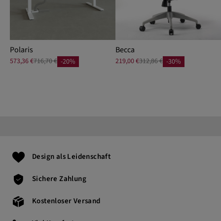
Polaris
Becca
573,36 €
716,70 €
219,00 €
312,86 €
-20%
-30%
Design als Leidenschaft
Sichere Zahlung
Kostenloser Versand