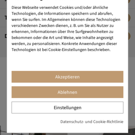
Diese Webseite verwendet Cookies und/oder ähnliche
Technologien, die Informationen speichern und abrufen,
TECHNISCHE DATEN
wenn Sie surfen. Im Allgemeinen können diese Technologien
verschiedenen Zwecken dienen, z. B. um Sie als Nutzer zu
erkennen, Informationen über Ihre Surfgewohnheiten zu
DAS SAGEN UNSERE KUNDEN
bekommen oder die Art und Weise, wie Inhalte angezeigt
werden, zu personalisieren. Konkrete Anwendungen dieser
Technologien ist bei Cookie-Einstellungen beschrieben.
DESIGN ALS MANTRA
Akzeptieren
Die Marke für Büromöbel mit dem gewissen Etwas. Design ist
unserer Markenzeichen. Wir schaffen Objekte, die Schönheit
Ablehnen
und Nutzen perfekt vereinen. BIKKOM steht für erstklassiges
Büromöbeldesign mit ausgezeichnetem Preis-Leistungs-
Einstellungen
Verhältnis.
Datenschutz- und Cookie-Richtlinie