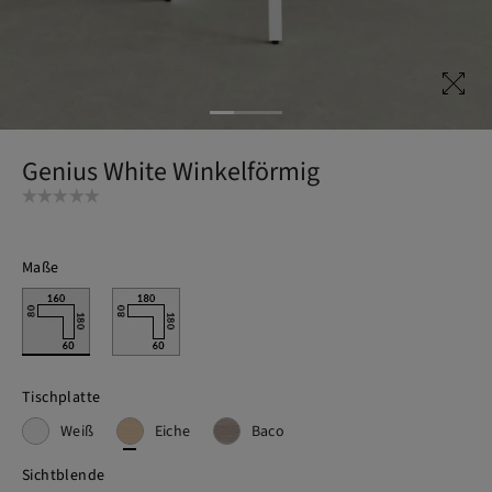
Genius White Winkelförmig
Maße
Tischplatte
Weiß
Eiche
Baco
Sichtblende