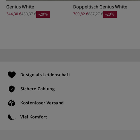
Genius White
Doppeltisch Genius White
344,30 €
430,37 €
709,82 €
887,27 €
-20%
-20%
Design als Leidenschaft
Sichere Zahlung
Kostenloser Versand
Viel Komfort