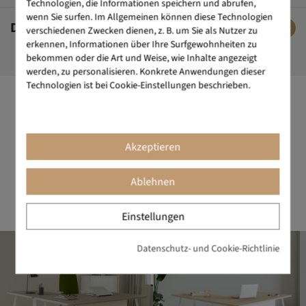
Technologien, die Informationen speichern und abrufen,
wenn Sie surfen. Im Allgemeinen können diese Technologien
DAS SAGEN UNSERE KUNDEN
verschiedenen Zwecken dienen, z. B. um Sie als Nutzer zu
erkennen, Informationen über Ihre Surfgewohnheiten zu
bekommen oder die Art und Weise, wie Inhalte angezeigt
werden, zu personalisieren. Konkrete Anwendungen dieser
Technologien ist bei Cookie-Einstellungen beschrieben.
DESIGN ALS MANTRA
Die Marke für Büromöbel mit dem gewissen Etwas. Design ist
Akzeptieren
unserer Markenzeichen. Wir schaffen Objekte, die Schönheit
und Nutzen perfekt vereinen. BIKKOM steht für erstklassiges
Büromöbeldesign mit ausgezeichnetem Preis-Leistungs-
Ablehnen
Verhältnis.
Einstellungen
Datenschutz- und Cookie-Richtlinie