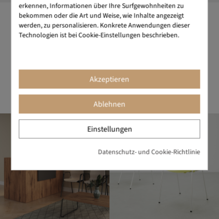
erkennen, Informationen über Ihre Surfgewohnheiten zu
bekommen oder die Art und Weise, wie Inhalte angezeigt
werden, zu personalisieren. Konkrete Anwendungen dieser
DESIGN ALS MANTRA
Technologien ist bei Cookie-Einstellungen beschrieben.
Die Marke für Büromöbel mit dem gewissen Etwas. Design ist
unserer Markenzeichen. Wir schaffen Objekte, die Schönheit
und Nutzen perfekt vereinen. BIKKOM steht für erstklassiges
Büromöbeldesign mit ausgezeichnetem Preis-Leistungs-
Akzeptieren
Verhältnis.
Ablehnen
Einstellungen
Datenschutz- und Cookie-Richtlinie