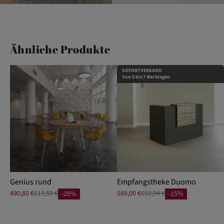
Ähnliche Produkte
SOFORTVERSAND
Von 5 bis 7 Werktagen
Genius rund
Empfangstheke Duomo
490,80 €
613,50 €
589,00 €
692,94 €
-20%
-15%