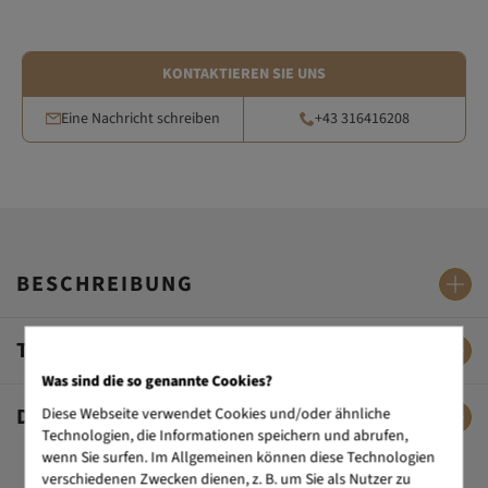
KONTAKTIEREN SIE UNS
Eine Nachricht schreiben
+43 316416208
BESCHREIBUNG
TECHNISCHE DATEN
Was sind die so genannte Cookies?
DAS SAGEN UNSERE KUNDEN
Diese Webseite verwendet Cookies und/oder ähnliche
Technologien, die Informationen speichern und abrufen,
wenn Sie surfen. Im Allgemeinen können diese Technologien
verschiedenen Zwecken dienen, z. B. um Sie als Nutzer zu