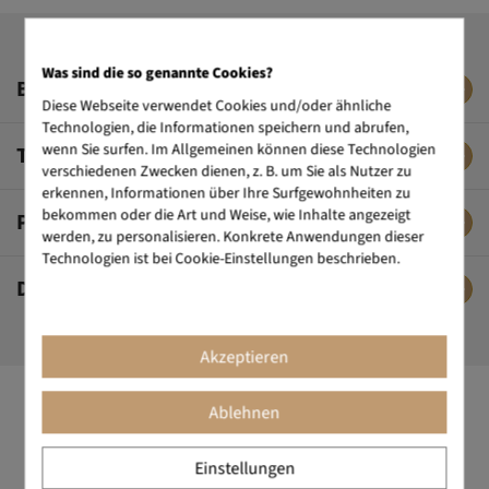
Was sind die so genannte Cookies?
BESCHREIBUNG
Diese Webseite verwendet Cookies und/oder ähnliche
Technologien, die Informationen speichern und abrufen,
wenn Sie surfen. Im Allgemeinen können diese Technologien
TECHNISCHE DATEN
verschiedenen Zwecken dienen, z. B. um Sie als Nutzer zu
erkennen, Informationen über Ihre Surfgewohnheiten zu
bekommen oder die Art und Weise, wie Inhalte angezeigt
PFLEGE & REINIGUNG
werden, zu personalisieren. Konkrete Anwendungen dieser
Technologien ist bei Cookie-Einstellungen beschrieben.
DAS SAGEN UNSERE KUNDEN
Akzeptieren
Ablehnen
DESIGN ALS MANTRA
Die Marke für Büromöbel mit dem gewissen Etwas. Design ist
Einstellungen
unserer Markenzeichen. Wir schaffen Objekte, die Schönheit