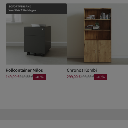
SOFORTVERSAND
Von 5 bis 7 Werktagen
Rollcontainer Milos
Chronos Kombi
149,00 €
248,33 €
299,00 €
498,33 €
-40%
-40%