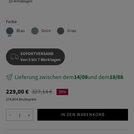
Farbe
Grün
Grau
Blau
SOFORTVERSAND
Von 5 bis 7 Werktagen
Lieferung zwischen dem
14/08
und dem
18/08
229,00 €
327,14 €
30%
274,80 € Bruttopreis
IN DEN WARENKORB
−
+