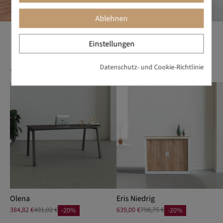
Ablehnen
Einstellungen
Ähnliche Produkte
Datenschutz- und Cookie-Richtlinie
Olena
Eris Niedrig
384,82 €
481,02 €
639,00 €
798,75 €
-20%
-20%