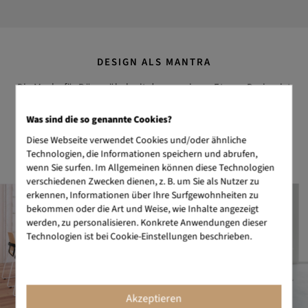
DESIGN ALS MANTRA
Die Marke für Büromöbel mit dem gewissen Etwas. Design ist
unserer Markenzeichen. Wir schaffen Objekte, die Schönheit
und Nutzen perfekt vereinen. BIKKOM steht für erstklassiges
Was sind die so genannte Cookies?
Büromöbeldesign mit ausgezeichnetem Preis-Leistungs-
Diese Webseite verwendet Cookies und/oder ähnliche
Verhältnis.
Technologien, die Informationen speichern und abrufen,
wenn Sie surfen. Im Allgemeinen können diese Technologien
verschiedenen Zwecken dienen, z. B. um Sie als Nutzer zu
erkennen, Informationen über Ihre Surfgewohnheiten zu
bekommen oder die Art und Weise, wie Inhalte angezeigt
werden, zu personalisieren. Konkrete Anwendungen dieser
Technologien ist bei Cookie-Einstellungen beschrieben.
Akzeptieren